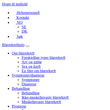
Hopp til innhold
Helsepersonell
Kontakt
NO
SE
DK
Søk
Blærekreftinfo
Om blærekreft
Forskjellige typer blærekreft
Arv og miljø
Sex og kreft
En film om blærekreft
Symptomer/diagnose
Symptomer
Diagnose
Behandling
Behandling
Ikke-muskelinvasiv blærekreft
Muskelinvasiv blærekreft
Prognose