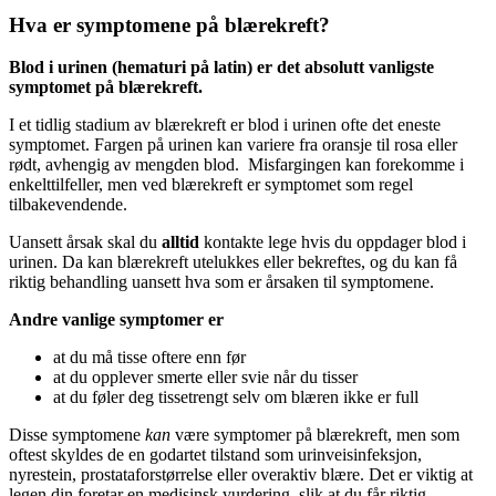
Hva er symptomene på blærekreft?
Blod i urinen (hematuri på latin) er det absolutt vanligste
symptomet på blærekreft.
I et tidlig stadium av blærekreft er blod i urinen ofte det eneste
symptomet. Fargen på urinen kan variere fra oransje til rosa eller
rødt, avhengig av mengden blod. Misfargingen kan forekomme i
enkelttilfeller, men ved blærekreft er symptomet som regel
tilbakevendende.
Uansett årsak skal du
alltid
kontakte lege hvis du oppdager blod i
urinen. Da kan blærekreft utelukkes eller bekreftes, og du kan få
riktig behandling uansett hva som er årsaken til symptomene.
Andre vanlige symptomer er
at du må tisse oftere enn før
at du opplever smerte eller svie når du tisser
at du føler deg tissetrengt selv om blæren ikke er full
Disse symptomene
kan
være symptomer på blærekreft, men som
oftest skyldes de en godartet tilstand som urinveisinfeksjon,
nyrestein, prostataforstørrelse eller overaktiv blære. Det er viktig at
legen din foretar en medisinsk vurdering, slik at du får riktig