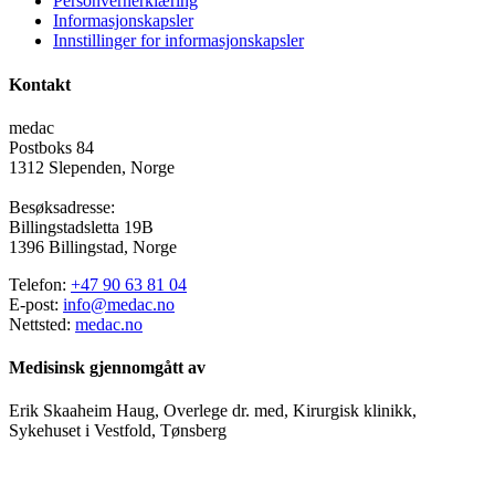
Personvernerklæring
Informasjonskapsler
Innstillinger for informasjonskapsler
Kontakt
medac
Postboks 84
1312 Slependen, Norge
Besøksadresse:
Billingstadsletta 19B
1396 Billingstad, Norge
Telefon:
+47 90 63 81 04
E-post:
info@medac.no
Nettsted:
medac.no
Medisinsk gjennomgått av
Erik Skaaheim Haug, Overlege dr. med, Kirurgisk klinikk,
Sykehuset i Vestfold, Tønsberg